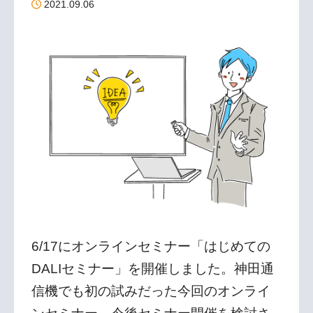
2021.09.06
導入事例(1)
照明制御(1)
イベント(1)
迷惑メール(4)
マルチゲートウェイ(4)
お役立ち資料(10)
Zoom活用(5)
オンラインセミナー(3)
サブスクリプション(10)
Wi-Fi(2)
リモートワーク(24)
スマートコミュニケーション(11)
サテライトオフィス(10)
感染症対策(7)
サーモグラフィ(1)
業務改善(28)
クラウドPBX(8)
バックアップ(4)
6/17にオンラインセミナー「はじめての
ペーパーレス化(9)
働き方改革(26)
DALI(3)
DALIセミナー」を開催しました。神田通
Web会議(11)
iPhone(1)
Android(1)
信機でも初の試みだった今回のオンライ
Office365(6)
ここる(9)
補助金情報(5)