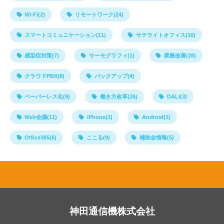
Wi-Fi(2)
リモートワーク(24)
スマートコミュニケーション(11)
サテライトオフィス(10)
感染症対策(7)
サーモグラフィ(1)
業務改善(28)
クラウドPBX(8)
バックアップ(4)
ペーパーレス化(9)
働き方改革(26)
DALI(3)
Web会議(11)
iPhone(1)
Android(1)
Office365(6)
ここる(9)
補助金情報(5)
神田通信機株式会社