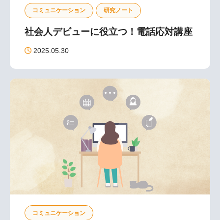
コミュニケーション
研究ノート
導入事例(1)
照明制御(1)
イベント(1)
社会人デビューに役立つ！電話応対講座
迷惑メール(4)
マルチゲートウェイ(4)
お役立ち資料(10)
Zoom活用(5)
2025.05.30
オンラインセミナー(3)
サブスクリプション(10)
Wi-Fi(2)
リモートワーク(24)
スマートコミュニケーション(11)
サテライトオフィス(10)
感染症対策(7)
サーモグラフィ(1)
業務改善(28)
クラウドPBX(8)
バックアップ(4)
ペーパーレス化(9)
働き方改革(26)
DALI(3)
Web会議(11)
iPhone(1)
Android(1)
Office365(6)
ここる(9)
補助金情報(5)
コミュニケーション